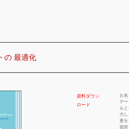
トの 最適化
お名
資料ダウン
デー
ロード
もと
力し
更を
箇所