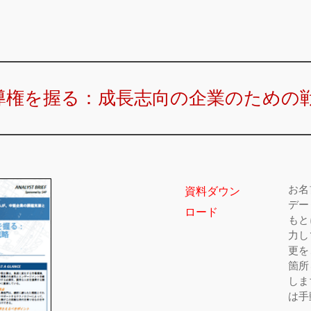
導権を握る：成長志向の企業のための
お名
資料ダウン
デー
ロード
もと
力し
更を
箇所
しま
は手