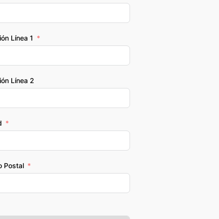
ión Línea 1
ión Línea 2
d
 Postal