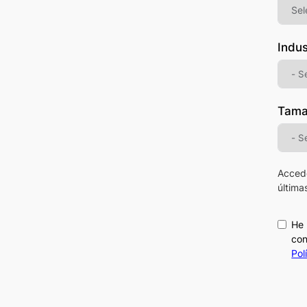
Indus
Tama
Acced
última
He 
con
Pol