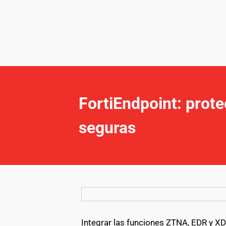
FortiEndpoint: prot
seguras
Integrar las funciones ZTNA, EDR y XD