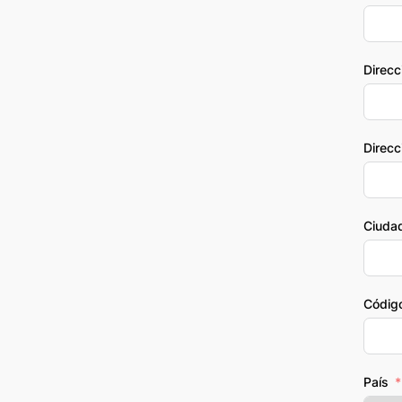
Direcc
Direcc
Ciuda
Código
País