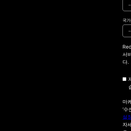
국가
Re
서비
다.
마케
‘수
설정
자